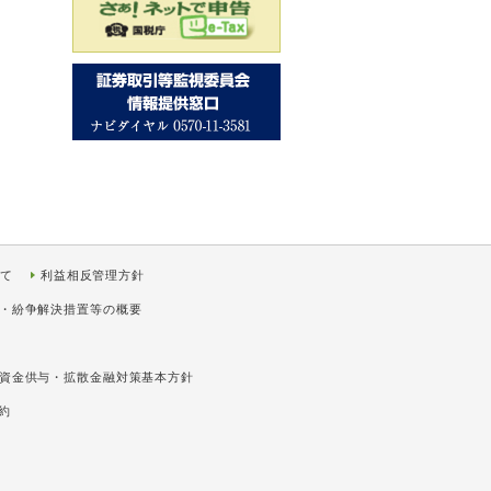
いて
利益相反管理方針
・紛争解決措置等の概要
資金供与・拡散金融対策基本方針
約