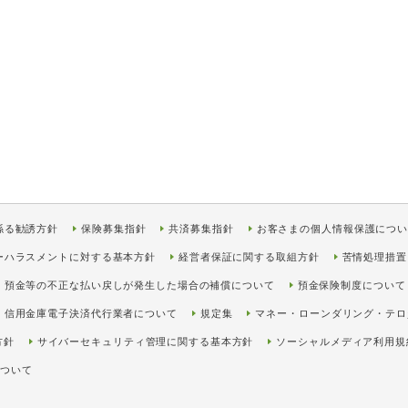
係る勧誘方針
保険募集指針
共済募集指針
お客さまの個人情報保護につ
ーハラスメントに対する基本方針
経営者保証に関する取組方針
苦情処理措置
預金等の不正な払い戻しが発生した場合の補償について
預金保険制度について
信用金庫電子決済代行業者について
規定集
マネー・ローンダリング・テロ
方針
サイバーセキュリティ管理に関する基本方針
ソーシャルメディア利用規
について