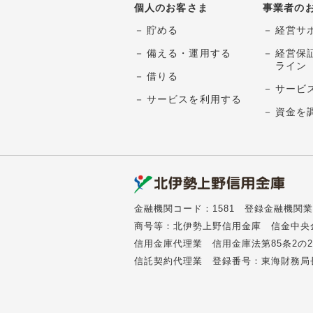
個人のお客さま
事業者の
貯める
経営サ
備える・運用する
経営保
ライン
借りる
サービ
サービスを利用する
資金を
金融機関コード：1581
登録金融機関業
商号等：北伊勢上野信用金庫 信金中央
信用金庫代理業 信用金庫法第85条2
信託契約代理業 登録番号：東海財務局