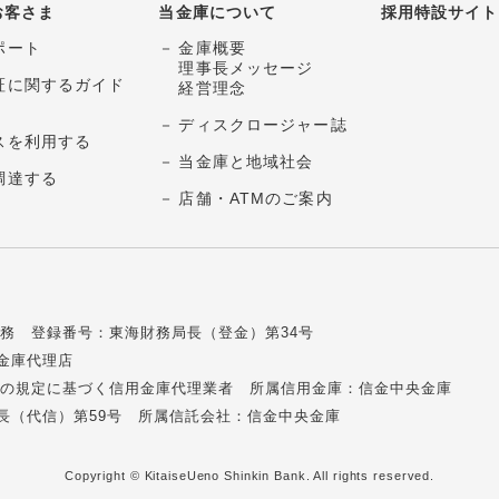
お客さま
当金庫について
採用特設サイト
ポート
金庫概要
理事長メッセージ
証に関するガイド
経営理念
ディスクロージャー誌
スを利用する
当金庫と地域社会
調達する
店舗・ATMのご案内
務 登録番号：東海財務局長（登金）第34号
金庫代理店
の2の規定に基づく信用金庫代理業者
所属信用金庫：信金中央金庫
長（代信）第59号
所属信託会社：信金中央金庫
Copyright © KitaiseUeno Shinkin Bank.
All rights reserved.