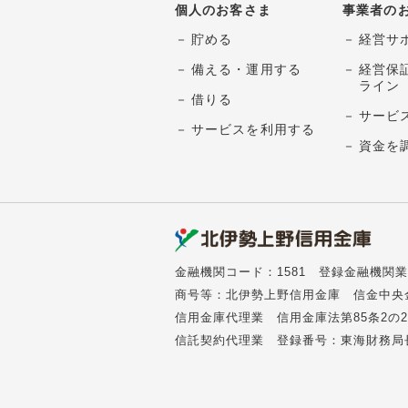
個人のお客さま
事業者の
貯める
経営サ
備える・運用する
経営保
ライン
借りる
サービ
サービスを利用する
資金を
金融機関コード：1581
登録金融機関業
商号等：北伊勢上野信用金庫 信金中央
信用金庫代理業 信用金庫法第85条2
信託契約代理業 登録番号：東海財務局