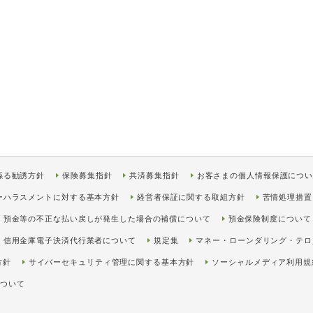
係る勧誘方針
保険募集指針
共済募集指針
お客さまの個人情報保護につ
ーハラスメントに対する基本方針
経営者保証に関する取組方針
苦情処理措置
預金等の不正な払い戻しが発生した場合の補償について
預金保険制度について
信用金庫電子決済代行業者について
規定集
マネー・ローンダリング・テロ
方針
サイバーセキュリティ管理に関する基本方針
ソーシャルメディア利用規
について