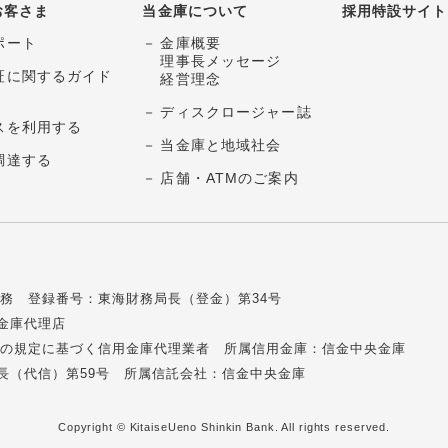
お客さま
当金庫について
採用特設サイト
ポート
金庫概要
理事長メッセージ
証に関するガイド
経営理念
ディスクロージャー誌
スを利用する
当金庫と地域社会
調達する
店舗・ATMのご案内
務 登録番号：東海財務局長（登金）第34号
金庫代理店
の2の規定に基づく信用金庫代理業者
所属信用金庫：信金中央金庫
長（代信）第59号
所属信託会社：信金中央金庫
Copyright © KitaiseUeno Shinkin Bank.
All rights reserved.