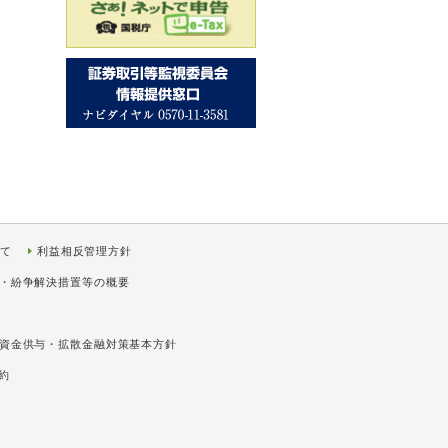
いて
利益相反管理方針
・紛争解決措置等の概要
資金供与・拡散金融対策基本方針
約