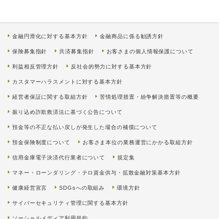
金融円滑化に対する基本方針
金融商品に係る勧誘方針
保険募集指針
共済募集指針
お客さまの個人情報保護について
利益相反管理方針
反社会的勢力に対する基本方針
カスタマーハラスメントに対する基本方針
経営者保証に関する取組方針
苦情処理措置・紛争解決措置等の概要
振り込め詐欺救済法に基づく公告について
預金等の不正な払い戻しが発生した場合の補償について
預金保険制度について
お客さま本位の業務運営にかかる取組方針
信用金庫電子決済代行業者について
規定集
マネー・ローンダリング・テロ資金供与・拡散金融対策基本方針
健康経営宣言
SDGsへの取組み
環境方針
サイバーセキュリティ管理に関する基本方針
ソーシャルメディア利用規約