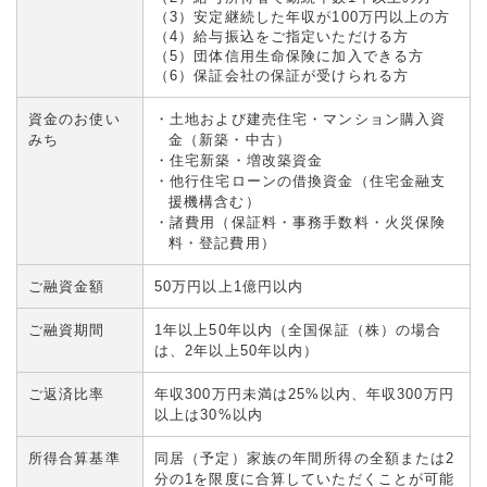
（3）安定継続した年収が100万円以上の方
（4）給与振込をご指定いただける方
（5）団体信用生命保険に加入できる方
（6）保証会社の保証が受けられる方
資金のお使い
土地および建売住宅・マンション購入資
みち
金（新築・中古）
住宅新築・増改築資金
他行住宅ローンの借換資金（住宅金融支
援機構含む）
諸費用（保証料・事務手数料・火災保険
料・登記費用）
ご融資金額
50万円以上1億円以内
ご融資期間
1年以上50年以内（全国保証（株）の場合
は、2年以上50年以内）
ご返済比率
年収300万円未満は25%以内、年収300万円
以上は30%以内
所得合算基準
同居（予定）家族の年間所得の全額または2
分の1を限度に合算していただくことが可能