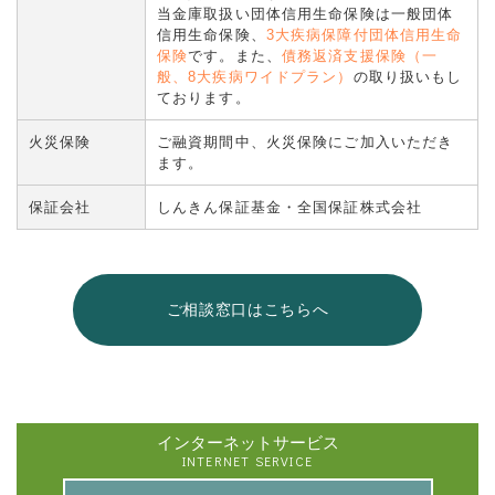
当金庫取扱い団体信用生命保険は一般団体
信用生命保険、
3大疾病保障付団体信用生命
保険
です。また、
債務返済支援保険（一
般、8大疾病ワイドプラン）
の取り扱いもし
ております。
火災保険
ご融資期間中、火災保険にご加入いただき
ます。
保証会社
しんきん保証基金・全国保証株式会社
ご相談窓口はこちらへ
インターネットサービス
INTERNET SERVICE