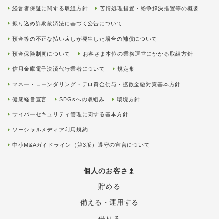
経営者保証に関する取組方針
苦情処理措置・紛争解決措置等の概要
振り込め詐欺救済法に基づく公告について
預金等の不正な払い戻しが発生した場合の補償について
預金保険制度について
お客さま本位の業務運営にかかる取組方針
信用金庫電子決済代行業者について
規定集
マネー・ローンダリング・テロ資金供与・拡散金融対策基本方針
健康経営宣言
SDGsへの取組み
環境方針
サイバーセキュリティ管理に関する基本方針
ソーシャルメディア利用規約
中小M&Aガイドライン（第3版）遵守の宣言について
個人のお客さま
貯める
備える・運用する
借りる